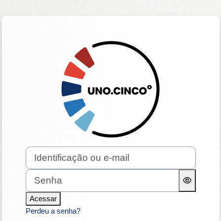
Ir para o conteúdo principal
Acesso a Academ
Identificação ou e-mail
Senha
Acessar
Perdeu a senha?